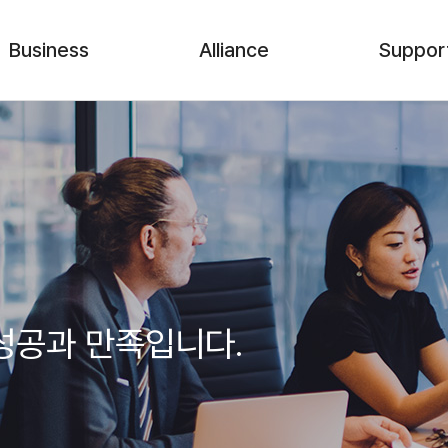
Business
Alliance
Suppor
머신비전 장비
계열사
기술&견적
머신비전 솔루션
Partnership
원격지원
Component
고객 소통 
회사소식
사내행사
성공과 만족입니다.