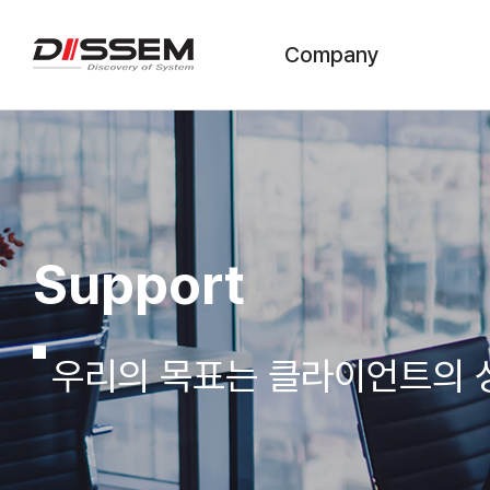
Company
CEO 인사말
회사연혁
조직도
Support
기술현황
수상 및 인증서
우리의 목표는 클라이언트의 
찾아오시는 길